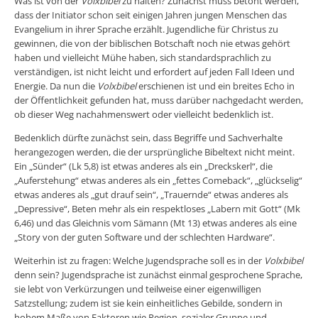
Was ist von der
Volxbibel
zu halten? Zunächst muss betont werden,
dass der Initiator schon seit einigen Jahren jungen Menschen das
Evangelium in ihrer Sprache erzählt. Jugendliche für Christus zu
gewinnen, die von der biblischen Botschaft noch nie etwas gehört
haben und vielleicht Mühe haben, sich standardsprachlich zu
verständigen, ist nicht leicht und erfordert auf jeden Fall Ideen und
Energie. Da nun die
Volxbibel
erschienen ist und ein breites Echo in
der Öffentlichkeit gefunden hat, muss darüber nachgedacht werden,
ob dieser Weg nachahmenswert oder vielleicht bedenklich ist.
Bedenklich dürfte zunächst sein, dass Begriffe und Sachverhalte
herangezogen werden, die der ursprüngliche Bibeltext nicht meint.
Ein „Sünder“ (Lk 5,8) ist etwas anderes als ein „Dreckskerl“, die
„Auferstehung“ etwas anderes als ein „fettes Comeback“, „glückselig“
etwas anderes als „gut drauf sein“, „Trauernde“ etwas anderes als
„Depressive“, Beten mehr als ein respektloses „Labern mit Gott“ (Mk
6,46) und das Gleichnis vom Sämann (Mt 13) etwas anderes als eine
„Story von der guten Software und der schlechten Hardware“.
Weiterhin ist zu fragen: Welche Jugendsprache soll es in der
Volxbibel
denn sein? Jugendsprache ist zunächst einmal gesprochene Sprache,
sie lebt von Verkürzungen und teilweise einer eigenwilligen
Satzstellung; zudem ist sie kein einheitliches Gebilde, sondern in
hohem Maße von Faktoren wie Region, sozialer Gruppe und