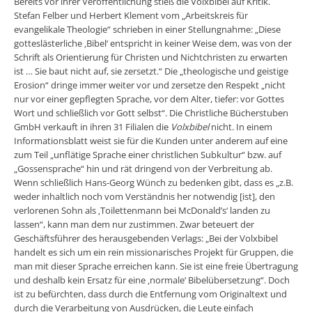
Bereits vor ihrer Veröffentlichung stieß die Volxbibel auf Kritik.
Stefan Felber und Herbert Klement vom „Arbeitskreis für
evangelikale Theologie“ schrieben in einer Stellungnahme: „Diese
gotteslästerliche ‚Bibel‘ entspricht in keiner Weise dem, was von der
Schrift als Orientierung für Christen und Nichtchristen zu erwarten
ist … Sie baut nicht auf, sie zersetzt.“ Die „theologische und geistige
Erosion“ dringe immer weiter vor und zersetze den Respekt „nicht
nur vor einer gepflegten Sprache, vor dem Alter, tiefer: vor Gottes
Wort und schließlich vor Gott selbst“. Die Christliche Bücherstuben
GmbH verkauft in ihren 31 Filialen die
Volxbibel
nicht. In einem
Informationsblatt weist sie für die Kunden unter anderem auf eine
zum Teil „unflätige Sprache einer christlichen Subkultur“ bzw. auf
„Gossensprache“ hin und rät dringend von der Verbreitung ab.
Wenn schließlich Hans-Georg Wünch zu bedenken gibt, dass es „z.B.
weder inhaltlich noch vom Verständnis her notwendig [ist], den
verlorenen Sohn als ‚Toilettenmann bei McDonald’s‘ landen zu
lassen“, kann man dem nur zustimmen. Zwar beteuert der
Geschäftsführer des herausgebenden Verlags: „Bei der Volxbibel
handelt es sich um ein rein missionarisches Projekt für Gruppen, die
man mit dieser Sprache erreichen kann. Sie ist eine freie Übertragung
und deshalb kein Ersatz für eine ‚normale‘ Bibelübersetzung“. Doch
ist zu befürchten, dass durch die Entfernung vom Originaltext und
durch die Verarbeitung von Ausdrücken, die Leute einfach