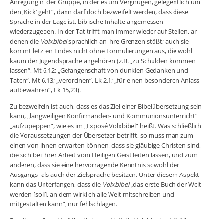
Anregung in der Gruppe, in der es um Vergnügen, gelegentlich um
den ‚Kick‘ geht“, dann darf doch bezweifelt werden, dass diese
Sprache in der Lage ist, biblische Inhalte angemessen
wiederzugeben. In der Tat trifft man immer wieder auf Stellen, an
denen die
Volxbibel
sprachlich an ihre Grenzen stößt; auch sie
kommt letzten Endes nicht ohne Formulierungen aus, die wohl
kaum der Jugendsprache angehören (z.B. „zu Schulden kommen
lassen“, Mt 6,12; „Gefangenschaft von dunklen Gedanken und
Taten“, Mt 6,13; „verordnen“, Lk 2,1; „für einen besonderen Anlass
aufbewahren“, Lk 15,23).
Zu bezweifeln ist auch, dass es das Ziel einer Bibelübersetzung sein
kann, „langweiligen Konfirmanden- und Kommunionsunterricht“
„aufzupeppen“, wie es im „Exposé Volxbibel“ heißt. Was schließlich
die Voraussetzungen der Übersetzer betrifft, so muss man zum
einen von ihnen erwarten können, dass sie gläubige Christen sind,
die sich bei ihrer Arbeit vom Heiligen Geist leiten lassen, und zum
anderen, dass sie eine hervorragende Kenntnis sowohl der
Ausgangs- als auch der Zielsprache besitzen. Unter diesem Aspekt
kann das Unterfangen, dass die
Volxbibel
„das erste Buch der Welt
werden [soll], an dem wirklich alle Welt mitschreiben und
mitgestalten kann“, nur fehlschlagen.