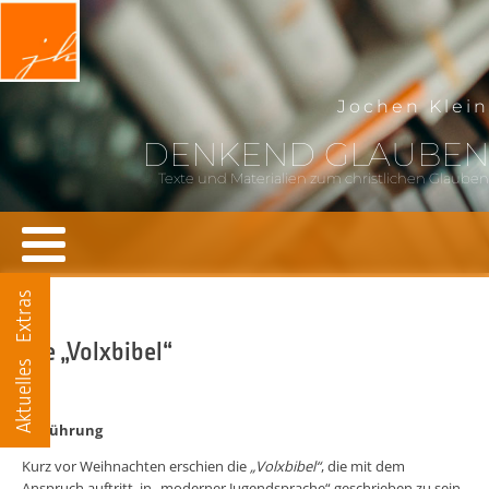
Jochen Klein
DENKEND GLAUBEN
Texte und Materialien zum christlichen Glauben
Extras
Die „Volxbibel“
Aktuelles
Einführung
Kurz vor Weihnachten erschien die
„Volxbibel“
, die mit dem
Anspruch auftritt, in „moderner Jugendsprache“ geschrieben zu sein.