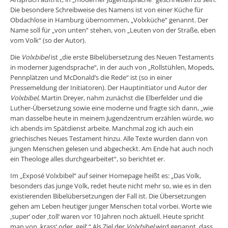
Die besondere Schreibweise des Namens ist von einer Küche für
Obdachlose in Hamburg übernommen, „Volxküche“ genannt. Der
Name soll für „von unten“ stehen, von „Leuten von der Straße, eben
vom Volk“ (so der Autor).
Die
Volxbibel
ist „die erste Bibelübersetzung des Neuen Testaments
in moderner Jugendsprache“, in der auch von „Rollstühlen, Mopeds,
Pennplätzen und McDonald’s die Rede“ ist (so in einer
Pressemeldung der Initiatoren). Der Hauptinitiator und Autor der
Volxbibel
, Martin Dreyer, nahm zunächst die Elberfelder und die
Luther-Übersetzung sowie eine moderne und fragte sich dann, „wie
man dasselbe heute in meinem Jugendzentrum erzählen würde, wo
ich abends im Spätdienst arbeite. Manchmal zog ich auch ein
griechisches Neues Testament hinzu. Alle Texte wurden dann von
jungen Menschen gelesen und abgecheckt. Am Ende hat auch noch
ein Theologe alles durchgearbeitet“, so berichtet er.
Im „Exposé Volxbibel“ auf seiner Homepage heißt es: „Das Volk,
besonders das junge Volk, redet heute nicht mehr so, wie es in den
existierenden Bibelübersetzungen der Fall ist. Die Übersetzungen
gehen am Leben heutiger junger Menschen total vorbei. Worte wie
‚super‘ oder ‚toll‘ waren vor 10 Jahren noch aktuell. Heute spricht
man von ‚krass‘ oder ‚geil‘.“ Als Ziel der
Volxbibel
wird genannt, dass