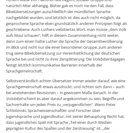
natürlich Alter abhängig. Bisher gab es noch nie den Fall, dass
Bibelübersetzungen ausschließlich der mündlichen Sprache
nachgebildet wurden, und letztlich ist dies auch nicht möglich, da
gesprochene Sprache eben grundsätzlich anderen Prinzipien folgt als
geschriebene. Auch Luthers vielzitiertes Wort, man müsse „dem Volk
aufs Maul schauen“, hilft in diesem Zusammenhang nicht weiter,
denn zum einen hatte Luther die Sprache der Gesamtbevölkerung
im Blick und nicht nur die einer besonderen Gruppe, zum anderen
trug seine Bibelübersetzung zur Vereinheitlichung der deutschen
Sprache bei und nicht zu ihrer Zersplitterung. Die
Volxbibel
dagegen
festigt letztlich kommunikative Barrieren innerhalb der
Sprachgemeinschaft.
Selbstverständlich achten Übersetzer immer wieder darauf, wie eine
Sprachgemeinschaft etwas ausdrückt, und richten sich dann – auch
bei anstehenden Revisionen – in gewissem Maße danach. In der
Volxbibel
scheint es aber darauf angekommen zu sein, Begriffe und
Sachverhalte um jeden Preis zu „verjugendlichen“. Wenn Peter
Schlobinski, Sprachwissenschaftler und Forscher über
Jugendsprache und Jugendkultur, mit seiner Behauptung Recht hat,
dass jugendliches Spiel mit Sprache „Teil einer durch Medien
geprägten Kultur des Spaßes und der Zerstreuung“ ist, „der