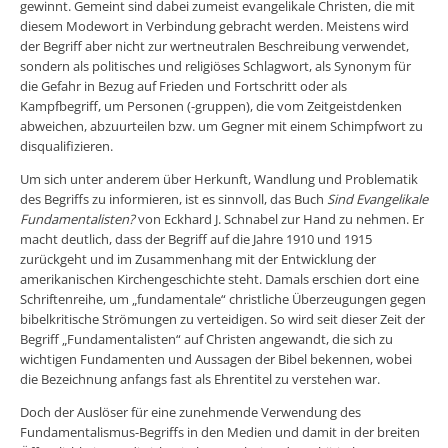
gewinnt. Gemeint sind dabei zumeist evangelikale Christen, die mit
diesem Modewort in Verbindung gebracht werden. Meistens wird
der Begriff aber nicht zur wertneutralen Beschreibung verwendet,
sondern als politisches und religiöses Schlagwort, als Synonym für
die Gefahr in Bezug auf Frieden und Fortschritt oder als
Kampfbegriff, um Personen (-gruppen), die vom Zeitgeistdenken
abweichen, abzuurteilen bzw. um Gegner mit einem Schimpfwort zu
disqualifizieren.
Um sich unter anderem über Herkunft, Wandlung und Problematik
des Begriffs zu informieren, ist es sinnvoll, das Buch
Sind Evangelikale
Fundamentalisten?
von Eckhard J. Schnabel zur Hand zu nehmen. Er
macht deutlich, dass der Begriff auf die Jahre 1910 und 1915
zurückgeht und im Zusammenhang mit der Entwicklung der
amerikanischen Kirchengeschichte steht. Damals erschien dort eine
Schriftenreihe, um „fundamentale“ christliche Überzeugungen gegen
bibelkritische Strömungen zu verteidigen. So wird seit dieser Zeit der
Begriff „Fundamentalisten“ auf Christen angewandt, die sich zu
wichtigen Fundamenten und Aussagen der Bibel bekennen, wobei
die Bezeichnung anfangs fast als Ehrentitel zu verstehen war.
Doch der Auslöser für eine zunehmende Verwendung des
Fundamentalismus-Begriffs in den Medien und damit in der breiten