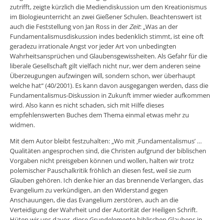
zutrifft, zeigte kürzlich die Mediendiskussion um den Kreationismus
im Biologieunterricht an zwei Gießener Schulen. Beachtenswert ist
auch die Feststellung von Jan Ross in der
Zeit
: „Was an der
Fundamentalismusdiskussion indes bedenklich stimmt, ist eine oft
geradezu irrationale Angst vor jeder Art von unbedingten
Wahrheitsansprüchen und Glaubensgewissheiten. Als Gefahr für die
liberale Gesellschaft gilt vielfach nicht nur, wer dem anderen seine
Überzeugungen aufzwingen will, sondern schon, wer überhaupt
welche hat“ (40/2001). Es kann davon ausgegangen werden, dass die
Fundamentalismus-Diskussion in Zukunft immer wieder aufkommen
wird. Also kann es nicht schaden, sich mit Hilfe dieses
empfehlenswerten Buches dem Thema einmal etwas mehr zu
widmen.
Mit dem Autor bleibt festzuhalten: „Wo mit ‚Fundamentalismus’ …
Qualitäten angesprochen sind, die Christen aufgrund der biblischen
Vorgaben nicht preisgeben können und wollen, halten wir trotz
polemischer Pauschalkritik fröhlich an diesen fest, weil sie zum
Glauben gehören. Ich denke hier an das brennende Verlangen, das
Evangelium zu verkündigen, an den Widerstand gegen
Anschauungen, die das Evangelium zerstören, auch an die
Verteidigung der Wahrheit und der Autorität der Heiligen Schrift.
Hüten wir uns davor, diese Grundelemente biblischen Glaubens in