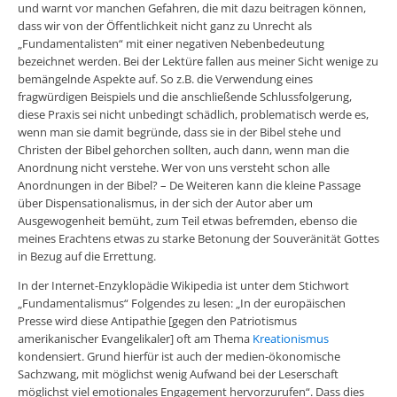
und warnt vor manchen Gefahren, die mit dazu beitragen können,
dass wir von der Öffentlichkeit nicht ganz zu Unrecht als
„Fundamentalisten“ mit einer negativen Nebenbedeutung
bezeichnet werden. Bei der Lektüre fallen aus meiner Sicht wenige zu
bemängelnde Aspekte auf. So z.B. die Verwendung eines
fragwürdigen Beispiels und die anschließende Schlussfolgerung,
diese Praxis sei nicht unbedingt schädlich, problematisch werde es,
wenn man sie damit begründe, dass sie in der Bibel stehe und
Christen der Bibel gehorchen sollten, auch dann, wenn man die
Anordnung nicht verstehe. Wer von uns versteht schon alle
Anordnungen in der Bibel? – De Weiteren kann die kleine Passage
über Dispensationalismus, in der sich der Autor aber um
Ausgewogenheit bemüht, zum Teil etwas befremden, ebenso die
meines Erachtens etwas zu starke Betonung der Souveränität Gottes
in Bezug auf die Errettung.
In der Internet-Enzyklopädie Wikipedia ist unter dem Stichwort
„Fundamentalismus“ Folgendes zu lesen: „In der europäischen
Presse wird diese Antipathie [gegen den Patriotismus
amerikanischer Evangelikaler] oft am Thema
Kreationismus
kondensiert. Grund hierfür ist auch der medien-ökonomische
Sachzwang, mit möglichst wenig Aufwand bei der Leserschaft
möglichst viel emotionales Engagement hervorzurufen“. Dass dies