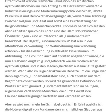
Öffentlichkeit war die islamische Revolution des schiitischen
Ayatollahs Khomeini im Iran Anfang 1979. Der Islamist verwarf die
Industrialisierungs- und Modernisierungspolitik des Schah, lehnte
Pluralismus und Demokratiebewegungen ab, verwarf eine Trennung
zwischen Religion und Staat und somit eine Durchsetzung der
Religionsfreiheit und Menschenrechte. Khomeini berief sich auf den
Absolutheitsanspruch des Koran und der islamisch-schiitischen
Überlieferungen – und wurde fortan als „Fundamentalist“
bezeichnet. Der Begriff „Fundamentalismus“ hat also in der
öffentlichen Verwendung und Wahrnehmung eine Wandlung
erfahren – bis die Bezeichnung in aktuellen Diskussionen um
Abtreibung und Evolution auch auf Christen angewandt wurde, die
nun als ebenso engstirnig und gefährlich wie ein moslemischer
Ayatollah gelten und in den Medien gleichsam auf eine Stufe gestellt
werden. Wenn also im Zuge der aktuellen Debatte um die Frage, wer
denn eigentlich „Fundamentalisten“ sind, auch Christen mit dem
Begriff bezeichnet werden, so wird die gewandelte Definition des
Wortes schlicht ignoriert. „Fundamentalisten“ sind im heutigen,
allgemeinen Verständnis Menschen, die durch Gewalt ihre
Glaubensüberzeugungen vertreten und verbreiten wollen.
Aber es wird noch mehr bei Schnabel deutlich: Er führt ausführlich
die Notwendigkeit von Fundamenten im christlichen Glauben aus