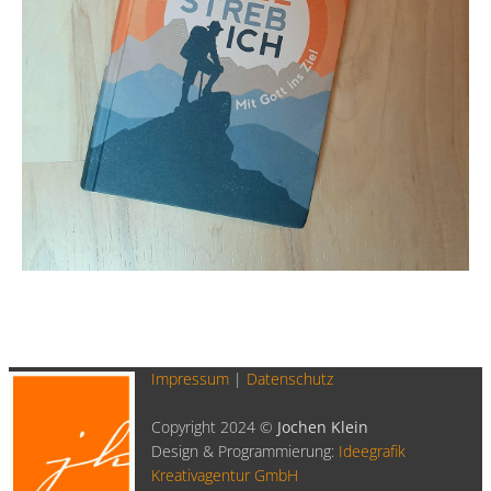
Impressum
|
Datenschutz
Copyright 2024 ©
Jochen Klein
Design & Programmierung:
Ideegrafik
Kreativagentur GmbH