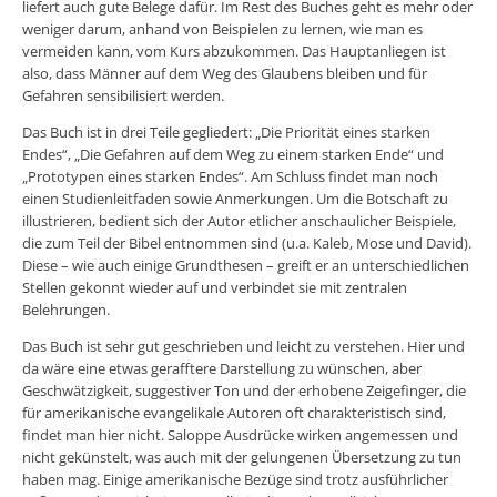
liefert auch gute Belege dafür. Im Rest des Buches geht es mehr oder
weniger darum, anhand von Beispielen zu lernen, wie man es
vermeiden kann, vom Kurs abzukommen. Das Hauptanliegen ist
also, dass Männer auf dem Weg des Glaubens bleiben und für
Gefahren sensibilisiert werden.
Das Buch ist in drei Teile gegliedert: „Die Priorität eines starken
Endes“, „Die Gefahren auf dem Weg zu einem starken Ende“ und
„Prototypen eines starken Endes“. Am Schluss findet man noch
einen Studienleitfaden sowie Anmerkungen. Um die Botschaft zu
illustrieren, bedient sich der Autor etlicher anschaulicher Beispiele,
die zum Teil der Bibel entnommen sind (u.a. Kaleb, Mose und David).
Diese – wie auch einige Grundthesen – greift er an unterschiedlichen
Stellen gekonnt wieder auf und verbindet sie mit zentralen
Belehrungen.
Das Buch ist sehr gut geschrieben und leicht zu verstehen. Hier und
da wäre eine etwas gerafftere Darstellung zu wünschen, aber
Geschwätzigkeit, suggestiver Ton und der erhobene Zeigefinger, die
für amerikanische evangelikale Autoren oft charakteristisch sind,
findet man hier nicht. Saloppe Ausdrücke wirken angemessen und
nicht gekünstelt, was auch mit der gelungenen Übersetzung zu tun
haben mag. Einige amerikanische Bezüge sind trotz ausführlicher