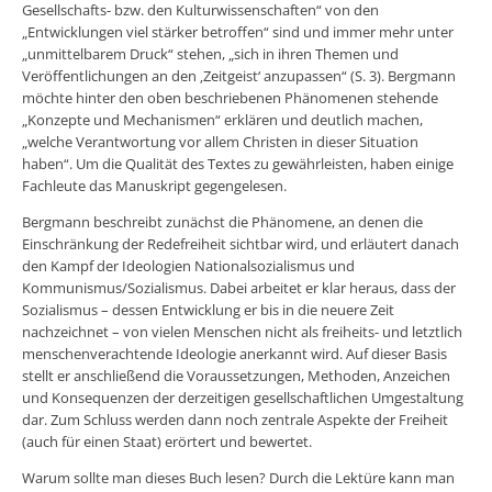
Gesellschafts- bzw. den Kulturwissenschaften“ von den
„Entwicklungen viel stärker betroffen“ sind und immer mehr unter
„unmittelbarem Druck“ stehen, „sich in ihren Themen und
Veröffentlichungen an den ‚Zeitgeist‘ anzupassen“ (S. 3). Bergmann
möchte hinter den oben beschriebenen Phänomenen stehende
„Konzepte und Mechanismen“ erklären und deutlich machen,
„welche Verantwortung vor allem Christen in dieser Situation
haben“. Um die Qualität des Textes zu gewährleisten, haben einige
Fachleute das Manuskript gegengelesen.
Bergmann beschreibt zunächst die Phänomene, an denen die
Einschränkung der Redefreiheit sichtbar wird, und erläutert danach
den Kampf der Ideologien Nationalsozialismus und
Kommunismus/Sozialismus. Dabei arbeitet er klar heraus, dass der
Sozialismus – dessen Entwicklung er bis in die neuere Zeit
nachzeichnet – von vielen Menschen nicht als freiheits- und letztlich
menschenverachtende Ideologie anerkannt wird. Auf dieser Basis
stellt er anschließend die Voraussetzungen, Methoden, Anzeichen
und Konsequenzen der derzeitigen gesellschaftlichen Umgestaltung
dar. Zum Schluss werden dann noch zentrale Aspekte der Freiheit
(auch für einen Staat) erörtert und bewertet.
Warum sollte man dieses Buch lesen? Durch die Lektüre kann man