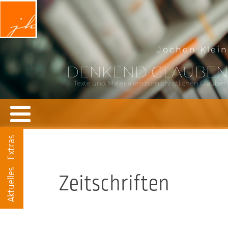
Jochen Klein
DENKEND GLAUBEN
Texte und Materialien zum christlichen Glauben
Extras
Aktuelles
Zeitschriften