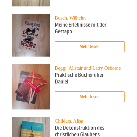
Busch, Wilhelm
Meine Erlebnisse mit der
Gestapo.
Mehr lesen
Begg:, Alistair und Larry Osborne
Praktische Bücher über
Daniel
Mehr lesen
Childers, Alisa
Die Dekonstruktion des
christlichen Glaubens