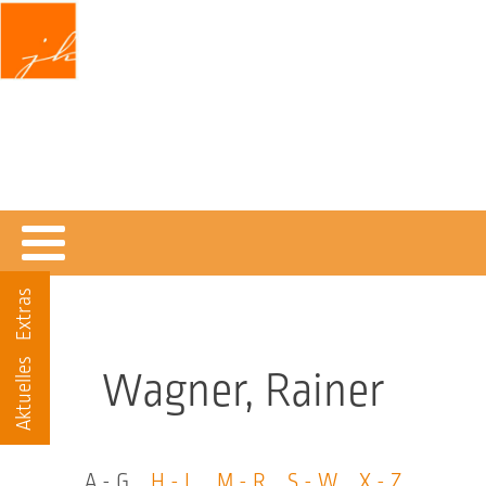
Jochen Klein
DENKEND GLAUBEN
Texte und Materialien zum christlichen Glauben
Extras
Aktuelles
Wagner, Rainer
A - G
H - L
M - R
S - W
X - Z