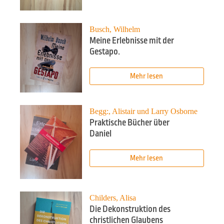
Busch, Wilhelm
Meine Erlebnisse mit der
Gestapo.
Mehr lesen
Begg:, Alistair und Larry Osborne
Praktische Bücher über
Daniel
Mehr lesen
Childers, Alisa
Die Dekonstruktion des
christlichen Glaubens