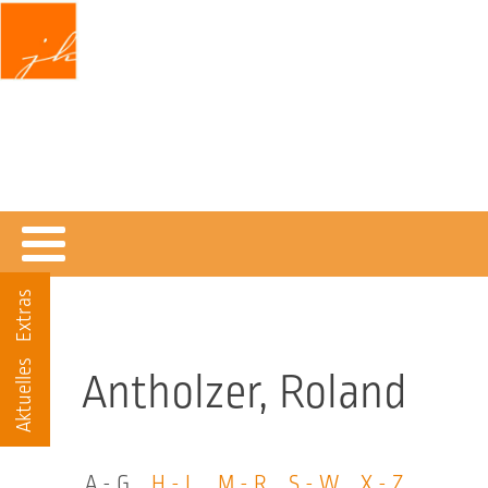
Jochen Klein
DENKEND GLAUBEN
Texte und Materialien zum christlichen Glauben
Extras
Aktuelles
Antholzer, Roland
A - G
H - L
M - R
S - W
X - Z