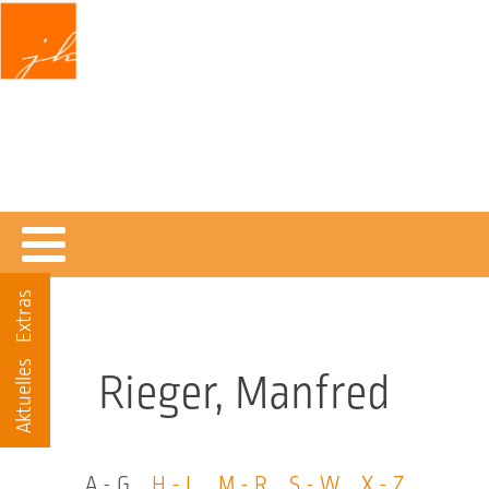
Jochen Klein
DENKEND GLAUBEN
Texte und Materialien zum christlichen Glauben
Extras
Aktuelles
Rieger, Manfred
A - G
H - L
M - R
S - W
X - Z