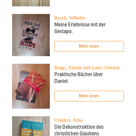
Busch, Wilhelm
Meine Erlebnisse mit der
Gestapo.
Mehr lesen
Begg:, Alistair und Larry Osborne
Praktische Bücher über
Daniel
Mehr lesen
Childers, Alisa
Die Dekonstruktion des
christlichen Glaubens