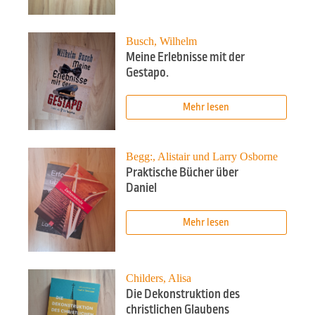
Busch, Wilhelm
Meine Erlebnisse mit der
Gestapo.
Mehr lesen
Begg:, Alistair und Larry Osborne
Praktische Bücher über
Daniel
Mehr lesen
Childers, Alisa
Die Dekonstruktion des
christlichen Glaubens