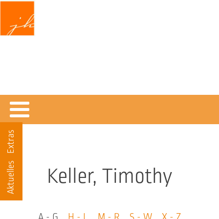
Jochen Klein
DENKEND GLAUBEN
Texte und Materialien zum christlichen Glauben
Extras
Aktuelles
Keller, Timothy
A - G
H - L
M - R
S - W
X - Z