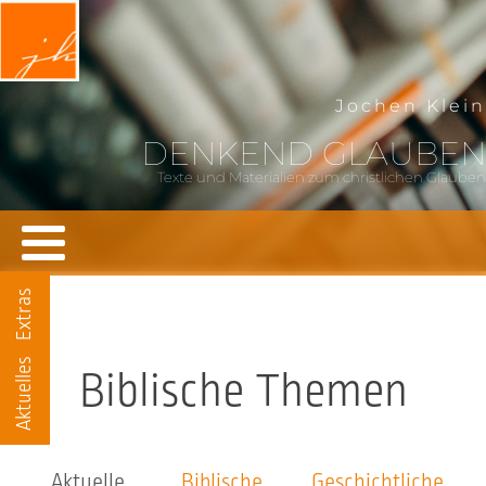
Jochen Klein
DENKEND GLAUBEN
Texte und Materialien zum christlichen Glauben
Extras
Aktuelles
Biblische Themen
Aktuelle
Biblische
Geschichtliche